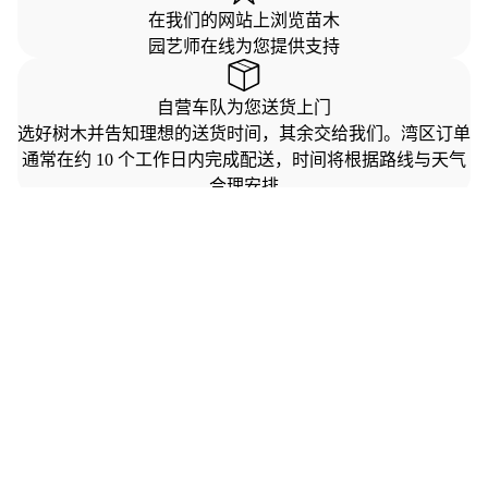
在我们的网站上浏览苗木
园艺师在线为您提供支持
自营车队为您送货上门
选好树木并告知理想的送货时间，其余交给我们。湾区订单
通常在约 10 个工作日内完成配送，时间将根据路线与天气
合理安排
我们以专业与细心，将植物妥善送达您家
$199.00
我们的配送团队经验丰富，可直接协助安放在预定的种植区
域附近
服务
售后服务
您将获得基础养护指南，如在浇水、施肥或修剪方面有任何
疑问，随时都可以联系我们
更多植物推荐
可食花园
果树