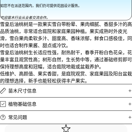
如您不在派送范围内，我们仍可提供花园设计服务。
园艺用
欢迎苗木行业从业者交流合作。
品
雪皇后油桃树是一款果实雪白带粉晕、果肉细腻、香甜多汁的高
土壤&种
品质油桃，非常适合庭院和家庭果园种植。果实成熟时外皮光
植基质
滑，雪白果肉柔软多汁、甜度高、香味浓郁，鲜食口感极佳，同
时也适合制作果酱、甜点或冷饮。
肥料&土
雪皇后油桃树生长适应性强，耐热耐干，春季开粉白色花朵，花
壤改良
量丰富且观赏性高；树形自然，生长势中等，通过基础修剪即可
覆盖物
保持理想高度和冠幅，适合庭院地栽或盆栽养护。
花盆
低维护、高颜值、果实香甜，是庭院观赏、家庭果园及阳台盆栽
的理想选择，新手也能轻松获得丰产果实。
支撑杆
苗木尺寸信息
园艺砖石
其它工具
植物基础信息
常见问题