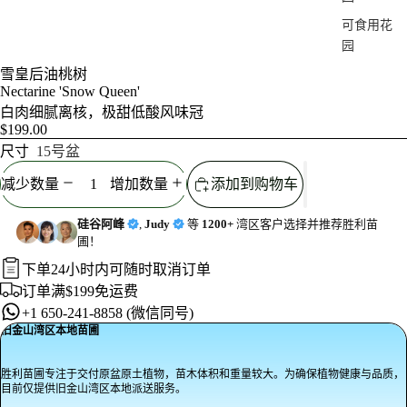
可食用花
/
7
园
雪皇后油桃树
按特点
Nectarine 'Snow Queen'
白肉细腻离核，极甜低酸风味冠
选购
$199.00
树篱
尺寸
15号盆
高大隐私
减少数量
增加数量
添加到购物车
树
滨水植物
硅谷阿峰
,
Judy
等
1200+
湾区客户选择并推荐胜利苗
圃！
市政行道
下单24小时内可随时取消订单
树
订单满$199免运费
当季主打
+1 650-241-8858 (微信同号)
Staff
旧金山湾区本地苗圃
Favorites
胜利苗圃专注于交付原盆原土植物，苗木体积和重量较大。为确保植物健康与品质，
近期售出
目前仅提供旧金山湾区本地派送服务。
折扣苗木